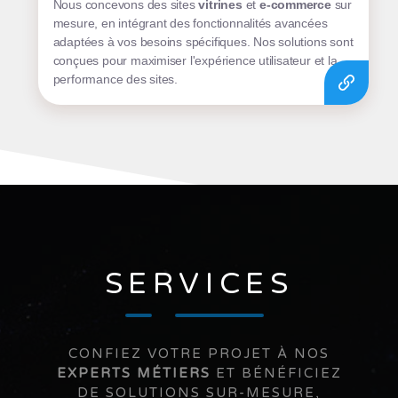
Nous concevons des sites
vitrines
et
e-commerce
sur
mesure, en intégrant des fonctionnalités avancées
adaptées à vos besoins spécifiques. Nos solutions sont
conçues pour maximiser l'expérience utilisateur et la
performance des sites.
SERVICES
CONFIEZ VOTRE PROJET À NOS
EXPERTS MÉTIERS
ET BÉNÉFICIEZ
DE SOLUTIONS SUR-MESURE,